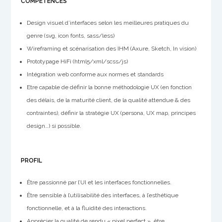
COMPÉTENCES
Design visuel d’interfaces selon les meilleures pratiques du
genre (svg, icon fonts, sass/less)
Wireframing et scénarisation des IHM (Axure, Sketch, In vision)
Prototypage HiFi (html5/xml/scss/js)
Intégration web conforme aux normes et standards
Etre capable de définir la bonne méthodologie UX (en fonction
des délais, de la maturité client, de la qualité attendue & des
contraintes), définir la stratégie UX (persona, UX map, principes
design…) si possible.
PROFIL
Être passionné par l’UI et les interfaces fonctionnelles.
Être sensible à l’utilisabilité des interfaces, à l’esthétique
fonctionnelle, et à la fluidité des interactions.
Apprécier la qualité de rendu « pixel perfect », être