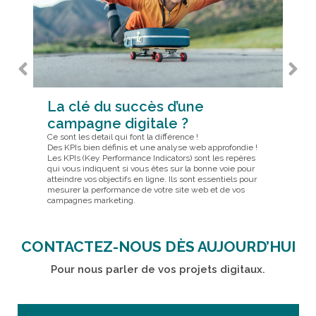
Bo
au
Go
La clé du succès d’une
Les 
campagne digitale ?
Faceb
Lear
Ce sont les detail qui font la différence !
inte
Des KPIs bien définis et une analyse web approfondie !
un s
Les KPIs (Key Performance Indicators) sont les repères
puis
qui vous indiquent si vous êtes sur la bonne voie pour
Publ
atteindre vos objectifs en ligne. Ils sont essentiels pour
Goog
mesurer la performance de votre site web et de vos
campagnes marketing.
CONTACTEZ-NOUS DÈS AUJOURD’HUI
Pour nous parler de vos projets digitaux.