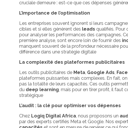
cruciale demeure : est-ce que ces dépenses génèren
L’importance de l’optimisation
Les entreprises souvent ignorent si leurs campagnes
cibles et si elles génèrent des
leads
qualifiés. Pour 
pour analyser les performances des campagnes. Cepen
première analyse, sont encore loin de fournir des
in
manquent souvent de la profondeur nécessaire pour id
différence dans une stratégie digitale
La complexité des plateformes publicitaires
Les outils publicitaires de
Meta
,
Google Ads
,
Fac
plateformes puissantes mais complexes. En fait, o
pas la totalité de leurs capacités. Ces outils permet
du
deep learning
, mais pour en tirer profit, il f
stratégique
L’audit : la clé pour optimiser vos dépenses
Chez
Logiq Digital Africa
, nous proposons un
aud
par des experts certifiés Meta et Google. Nos exper
capacités
et sont en mesure de repérer ce qui fonc