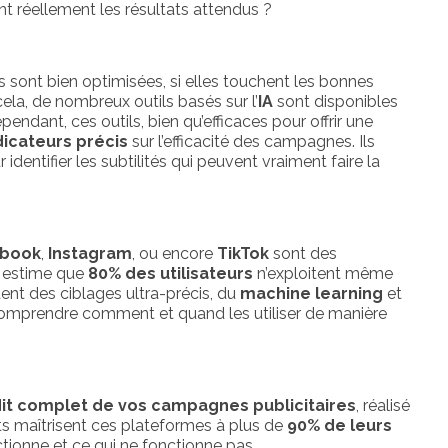
t réellement les résultats attendus ?
 sont bien optimisées, si elles touchent les bonnes
cela, de nombreux outils basés sur l’
IA
sont disponibles
dant, ces outils, bien qu’efficaces pour offrir une
dicateurs précis
sur l’efficacité des campagnes. Ils
entifier les subtilités qui peuvent vraiment faire la
ebook
,
Instagram
, ou encore
TikTok
sont des
n estime que
80% des utilisateurs
n’exploitent même
tent des ciblages ultra-précis, du
machine learning
et
aut comprendre comment et quand les utiliser de manière
it complet de vos campagnes publicitaires
, réalisé
ts maîtrisent ces plateformes à plus de
90% de leurs
tionne et ce qui ne fonctionne pas.